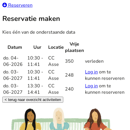
Reserveren
Reservatie maken
Kies één van de onderstaande data
Vrije
Datum
Uur
Locatie
Reserveer
plaatsen
do. 04-
10:30 -
CC
350
verleden
06-2026
11:41
Asse
do. 03-
10:30 -
CC
Log in
om te
248
06-2027
11:41
Asse
kunnen reserveren
do. 03-
13:30 -
CC
Log in
om te
240
06-2027
14:41
Asse
kunnen reserveren
< terug naar overzicht activiteiten