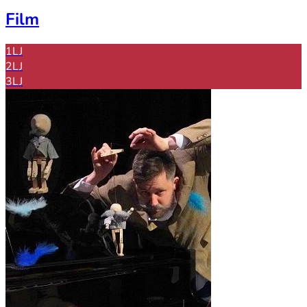
Film
1LJ
2LJ
3LJ