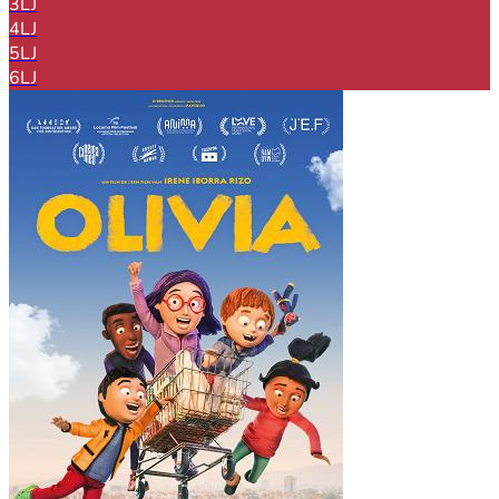
3LJ
4LJ
5LJ
6LJ