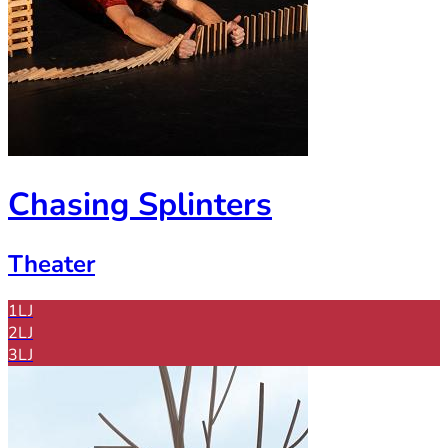
Chasing Splinters
Theater
1LJ
2LJ
3LJ