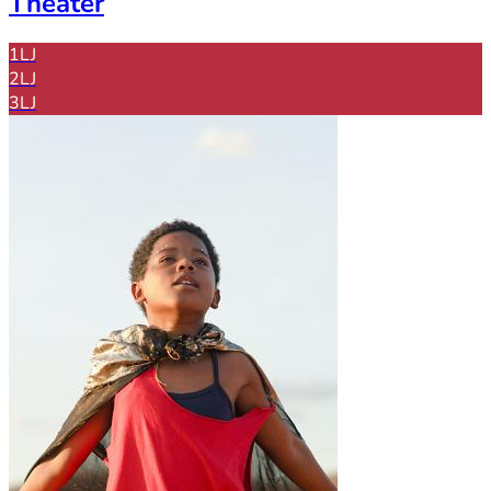
Theater
1LJ
2LJ
3LJ