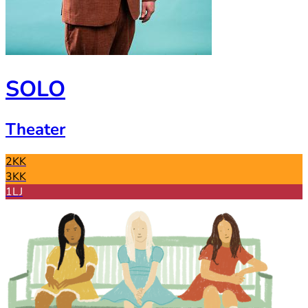
SOLO
Theater
2KK
3KK
1LJ