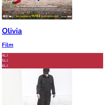
Olivia
Film
4LJ
5LJ
6LJ