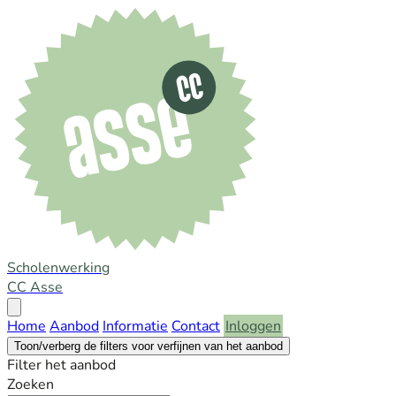
Scholenwerking
CC Asse
Open
menu
Home
Aanbod
Informatie
Contact
Inloggen
Toon/verberg de filters voor verfijnen van het aanbod
Filter het aanbod
Zoeken