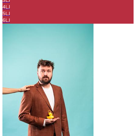
3LJ
4LJ
5LJ
6LJ